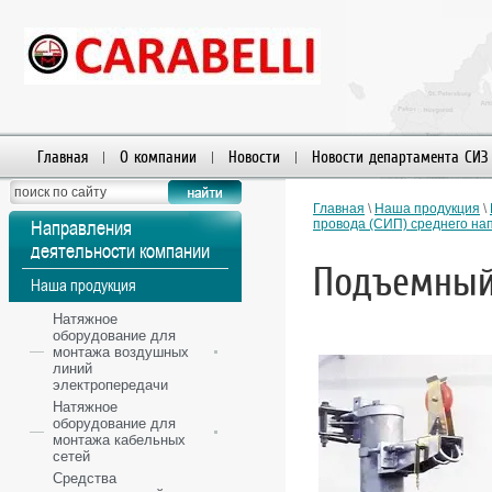
Главная
О компании
Новости
Новости департамента СИЗ
Главная
\
Наша продукция
\
Направления
провода (СИП) среднего на
деятельности компании
Подъемный 
Наша продукция
Натяжное
оборудование для
монтажа воздушных
линий
электропередачи
Натяжное
оборудование для
монтажа кабельных
сетей
Средства