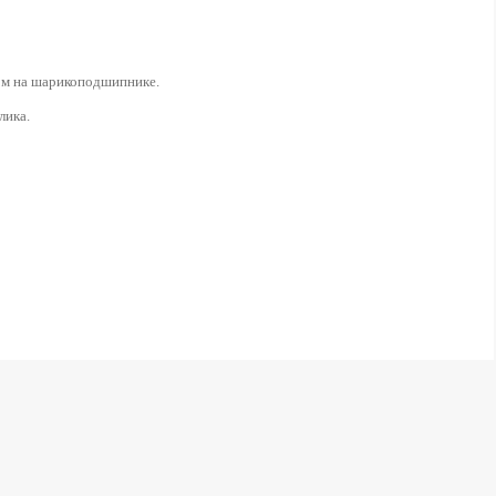
м на шарикоподшипнике.
лика.