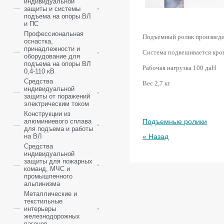
индивидуальной
защиты и системы
подъема на опоры ВЛ
и ПС
Профессиональная
Подъемный ролик произведен
оснастка,
принадлежности и
Система подвешивается крон
оборудование для
подъема на опоры ВЛ
Рабочая нагрузка 100 даН
0,4-110 кВ
Средства
Вес 2,7 кг
индивидуальной
защиты от поражений
электрическим током
Конструкции из
Подъемные ролики
алюминиевого сплава
для подъема и работы
« Назад
на ВЛ
Средства
индивидуальной
защиты для пожарных
команд, МЧС и
промышленного
альпинизма
Металлические и
текстильные
интерьеры
железнодорожных
вагонов