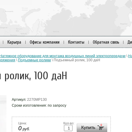
Карьера
Офисы компании
Контакты
Обратная связь
Ди
Натяжное оборудование для монтажа воздушных линий электропередачи
\
Н
пряжения
\
Подъемные ролики
\ Подъемный ролик, 100 даН
ролик, 100 даН
Артикул:
2270МР130
Сроки изготовления: по запросу
Цена:
Кол-во:
0
руб.