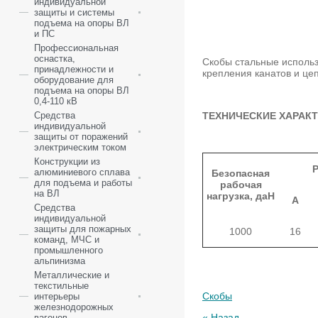
индивидуальной
защиты и системы
подъема на опоры ВЛ
и ПС
Профессиональная
оснастка,
Скобы стальные использ
принадлежности и
крепления канатов и це
оборудование для
подъема на опоры ВЛ
0,4-110 кВ
ТЕХНИЧЕСКИЕ ХАРАК
Средства
индивидуальной
защиты от поражений
электрическим током
Конструкции из
алюминиевого сплава
Безопасная
для подъема и работы
рабочая
на ВЛ
нагрузка, даН
А
Средства
индивидуальной
защиты для пожарных
1000
16
команд, МЧС и
промышленного
альпинизма
Металлические и
текстильные
Скобы
интерьеры
железнодорожных
« Назад
вагонов