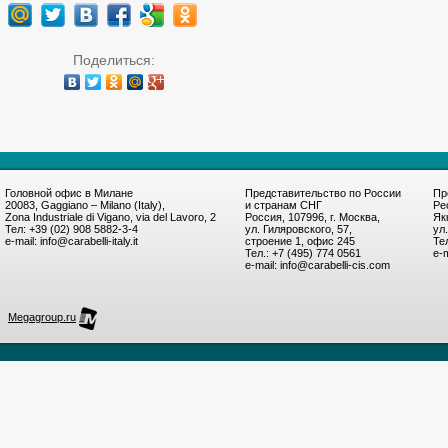
Поделиться:
Головной офис в Милане
Представительство по России
Пр
20083, Gaggiano – Milano (Italy),
и странам СНГ
Ре
Zona Industriale di Vigano, via del Lavoro, 2
Россия, 107996, г. Москва,
Як
Тел: +39 (02) 908 5882-3-4
ул. Гиляровского, 57,
ул
e-mail: info@carabelli-italy.it
строение 1, офис 245
Те
Тел.: +7 (495) 774 0561
e-m
e-mail: info@carabelli-cis.com
Megagroup.ru