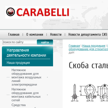
Главная
О компании
Новости
Новости департамента СИЗ
Пользователи
Главная
\
Наша продукция
\
Направления
оборудование для строител
даН
деятельности компании
Скоба стал
Наша продукция
Натяжное
оборудование для
монтажа воздушных
линий
электропередачи
Натяжное
оборудование для
монтажа кабельных
сетей
Средства