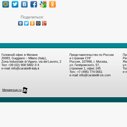
Поделиться:
Головной офис в Милане
Представительство по России
Пр
20083, Gaggiano – Milano (Italy),
и странам СНГ
Ре
Zona Industriale di Vigano, via del Lavoro, 2
Россия, 107996, г. Москва,
Як
Тел: +39 (02) 908 5882-3-4
ул. Гиляровского, 57,
ул
e-mail: info@carabelli-italy.it
строение 1, офис 245
Те
Тел.: +7 (495) 774 0561
e-m
e-mail: info@carabelli-cis.com
Megagroup.ru