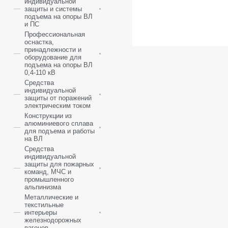
индивидуальной
защиты и системы
подъема на опоры ВЛ
и ПС
Профессиональная
оснастка,
принадлежности и
оборудование для
подъема на опоры ВЛ
0,4-110 кВ
Средства
индивидуальной
защиты от поражений
электрическим током
Конструкции из
алюминиевого сплава
для подъема и работы
на ВЛ
Средства
индивидуальной
защиты для пожарных
команд, МЧС и
промышленного
альпинизма
Металлические и
текстильные
интерьеры
железнодорожных
вагонов