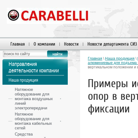
Главная
О компании
Новости
Новости департамента СИЗ
Пользователи
Главная
\
Наша продукция
\
Направления
алюминиевые для подъема и
вертикальном положении и 
деятельности компании
Примеры ис
Наша продукция
Натяжное
опор в вер
оборудование для
монтажа воздушных
линий
фиксации
электропередачи
Натяжное
оборудование для
монтажа кабельных
сетей
Средства